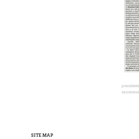
precedent
successiv
SITE MAP