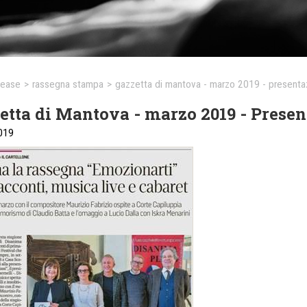
lease
>
rassegna stampa
>
gazzetta di mantova - marzo 2019 - presenta
etta di Mantova - marzo 2019 - Presen
019