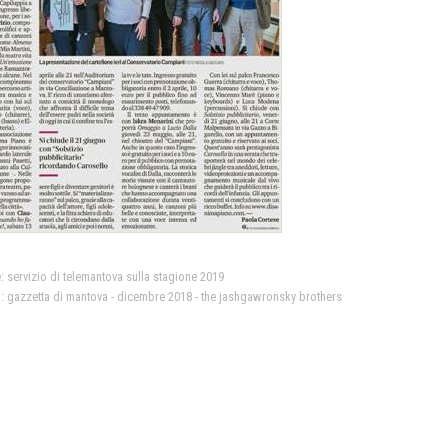
e:
servizio di telemantova sulla stagione 2019
o:
gazzetta di mantova - dicembre 2018 - the jashgawronsky brothers