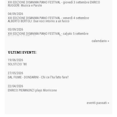
XIII EDIZIONE DISANIMA PIANO FESTIVAL - giovedì 3 settembre ENRICO
RUGGERI: Musica e Parole
04/09/2026
XIII EDIZIONE DISANIMA PIANO FESTIVAL - venerdì 4 settembre
ALBERTO BERTOLI: Due voci intorno a un fuoco
05/09/2026
XIII EDIZIONE DISANIMA PIANO FESTIVAL - sabato 5 settembre
EMANUELA AURELI: Mamma ho perso... l'Aureli!
calendario »
07/11/2026
MUSICA DA RIPOSTIGLIO con GIOVANNI VERONESI - Liberi tutti
ULTIMI EVENTI:
04/12/2026
19/06/2026
PAOLO NANI - La lettera
SOLSTIZIO '80
27/05/2026
DAL FIUME - DONDARINI - Chi ce l'ha fatto fare?
22/04/2026
ENRICO PIERANUNZI plays Morricone
07/03/2026
eventi passati »
EBBANESIS - Transleit
05/12/2025
DADO - Non vedo non sento e straparlo