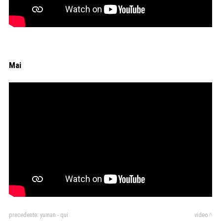
Mai
precedente:
yuman - qui
video