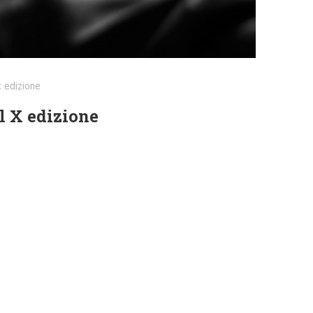
x edizione
l X edizione