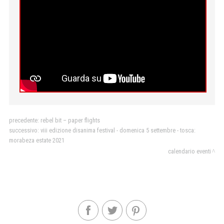
precedente:
rebel bit – paper flights
successivo:
viii edizione disanima festival - domenica 5 settembre - tosca:
morabeza estate 2021
calendario eventi