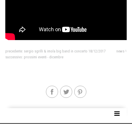
precedente:
sergio sgrilli & imola big band in concerto 18/12/2017
news
successivo:
prossimi eventi - dicembre
SITE MAP