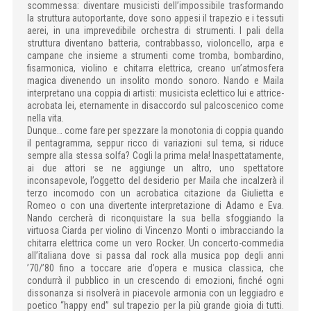
scommessa: diventare musicisti dell’impossibile trasformando
la struttura autoportante, dove sono appesi il trapezio e i tessuti
aerei, in una imprevedibile orchestra di strumenti. I pali della
struttura diventano batteria, contrabbasso, violoncello, arpa e
campane che insieme a strumenti come tromba, bombardino,
fisarmonica, violino e chitarra elettrica, creano un’atmosfera
magica divenendo un insolito mondo sonoro. Nando e Maila
interpretano una coppia di artisti: musicista eclettico lui e attrice-
acrobata lei, eternamente in disaccordo sul palcoscenico come
nella vita.
Dunque… come fare per spezzare la monotonia di coppia quando
il pentagramma, seppur ricco di variazioni sul tema, si riduce
sempre alla stessa solfa? Cogli la prima mela! Inaspettatamente,
ai due attori se ne aggiunge un altro, uno spettatore
inconsapevole, l’oggetto del desiderio per Maila che incalzerà il
terzo incomodo con un acrobatica citazione da Giulietta e
Romeo o con una divertente interpretazione di Adamo e Eva.
Nando cercherà di riconquistare la sua bella sfoggiando la
virtuosa Ciarda per violino di Vincenzo Monti o imbracciando la
chitarra elettrica come un vero Rocker. Un concerto-commedia
all’italiana dove si passa dal rock alla musica pop degli anni
’70/’80 fino a toccare arie d’opera e musica classica, che
condurrà il pubblico in un crescendo di emozioni, finché ogni
dissonanza si risolverà in piacevole armonia con un leggiadro e
poetico “happy end” sul trapezio per la più grande gioia di tutti.