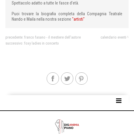
Spettacolo adatto a tutte le fasce d’età.
Puoi trovare la biografia completa della Compagnia Teatrale
Nando e Maila nella nostra sezione
"artisti"
precedente:
franco fasano - il mestiere dell'autore
calendario eventi
successivo:
foxy ladies in concerto
SITE MAP