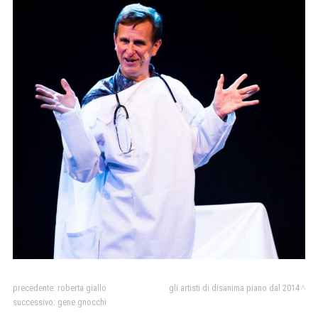
precedente:
roberta giallo
gli artisti di disanima piano dal 2014
successivo:
gene gnocchi