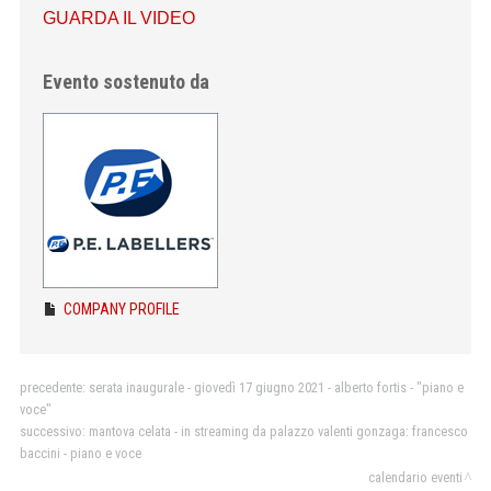
GUARDA IL VIDEO
Evento sostenuto da
COMPANY PROFILE
precedente:
serata inaugurale - giovedì 17 giugno 2021 - alberto fortis - "piano e
voce"
successivo:
mantova celata - in streaming da palazzo valenti gonzaga: francesco
baccini - piano e voce
calendario eventi