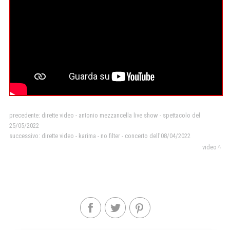
precedente:
dirette video - antonio mezzancella live show - spettacolo del
25/05/2022
successivo:
dirette video - karima - no filter - concerto dell'08/04/2022
video