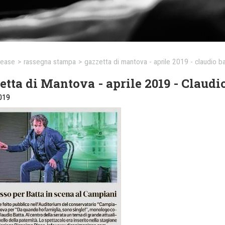
lease
>
rassegna stampa
>
gazzetta di mantova - aprile 2019 - claudio b
etta di Mantova - aprile 2019 - Claudio
019