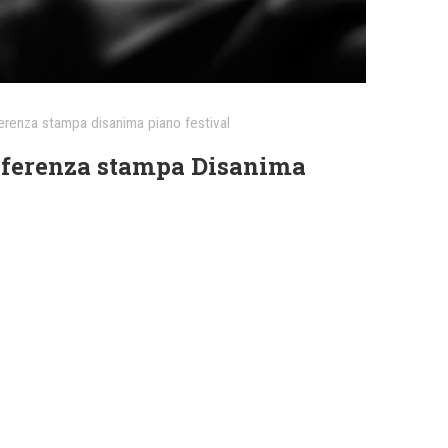
erenza stampa disanima piano festival
onferenza stampa Disanima