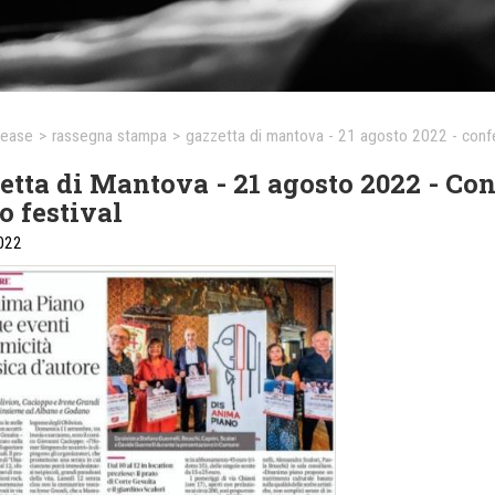
lease
>
rassegna stampa
>
gazzetta di mantova - 21 agosto 2022 - conf
etta di Mantova - 21 agosto 2022 - C
o festival
022