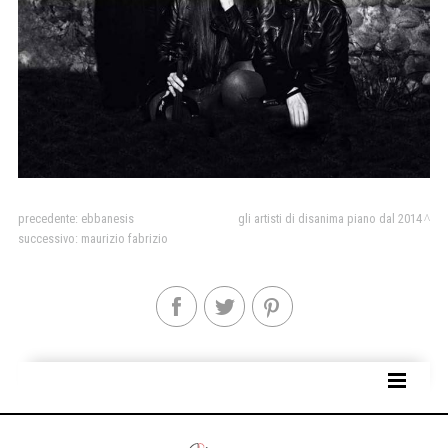
precedente:
ebbanesis
gli artisti di disanima piano dal 2014
successivo:
maurizio fabrizio
SITE MAP