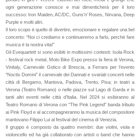
ogni generazione conosce e mai dimenticherà per il loro
successo: Iron Maiden, AC/DC, Guns’n’ Roses, Nirvana, Deep
Purple e molti altri.
Il loro scopo è quello di divertire, emozionare e regalare una bel
concerto: “Noi ci crediamo e continueremo a farlo, perché fare
musica è la nostra vita!”
Gli Evequartett si sono esibiti in moltissimi contesti: Isola Rock
- festival rock metal, Moto Bike Expo presso la fiera di Verona,
Vinitaly, Carnevale Gotico di Brescia, a Ferrara per l’evento
“Noctis Domini” il carnevale dei Dannati e svariati concerti nelle
città di Bergamo, Mantova, Padova, Trento, Pisa; in teatri a
Verona (Teatro Romano) o nelle piazze sul Lago di Garda e in
tanti altri eventi nelle città d’Italia. Nel 2024 si esibiranno al
Teatro Romano di Verona con “The Pink Legend” banda tributo
ai Pink Floyd e al accompagneranno la musica del compositore
mantovano Filippo Lui al festival del cinema di Venezia.
Il gruppo è composto da quattro membri: due violini, viola e
violoncello ed ha già collaborato con artisti o band che hanno