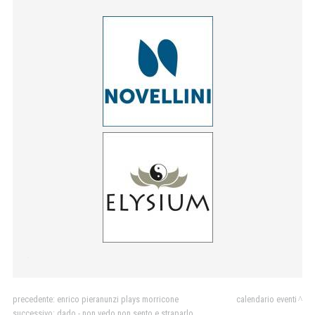
.
precedente:
enrico pieranunzi plays morricone
calendario eventi
successivo:
dado - non vedo non sento e straparlo