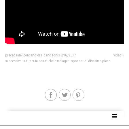
precedente:
concerto di alberto fortis 8/09/2017
video
successivo:
a tu per tu con michele malaguti: sponsor di disanima piano