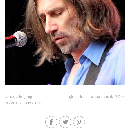
precedente:
gnuquartet
gli artisti di disanima piano dal 2014
successivo:
irene grandi