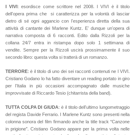
I VIVI
: esordisce come scrittore nel 2008. I VIVI è il titolo
dell'opera prima che si caratterizza per la volontà di lasciar
dietro di sé ogni aggancio con l'esperienza diretta della sua
attività di cantante dei Marlene Kuntz. E' dunque un'opera di
narrativa composta di 6 racconti.
Edito dalla Rizzoli per la
collana 24/7 entra in ristampa dopo solo 1 settimana di
vendite.
Sempre per la Rizzoli uscirà prossimamente il suo
secondo libro: questa volta si tratterà di
un romanzo.
TERRORE
: è il titolo di uno dei sei racconti contenuti ne I VIVI.
Cristiano Godano lo ha
fatto diventare un reading portato in giro
per l'Italia in più occasioni accompagnato dalle musiche
improvvisate di Riccardo Tesio (chitarrista della band).
TUTTA COLPA DI GIUDA
: è il titolo dell'ultimo lungometraggio
del regista Davide Ferrario.
I Marlene Kuntz sono presenti nella
colonna sonora del film firmando anche la title track “Canzone
in prigione”.
Cristiano Godano appare per la prima volta nelle