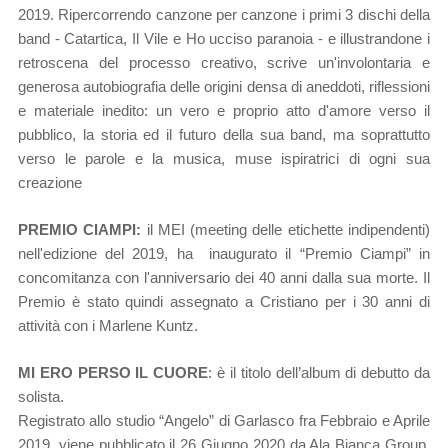
2019. Ripercorrendo canzone per canzone i primi 3 dischi della
band - Catartica, Il Vile e Ho ucciso paranoia - e illustrandone i
retroscena del processo creativo, scrive un'involontaria e
generosa autobiografia delle origini densa di aneddoti, riflessioni
e materiale inedito: un vero e proprio atto d'amore verso il
pubblico, la storia ed il futuro della sua band, ma soprattutto
verso le parole e la musica, muse ispiratrici di ogni sua
creazione
PREMIO CIAMPI:
il MEI (meeting delle etichette indipendenti)
nell'edizione del 2019, ha inaugurato il “Premio Ciampi” in
concomitanza con l'anniversario dei 40 anni dalla sua morte. Il
Premio è stato quindi assegnato a Cristiano per i 30 anni di
attività con i Marlene Kuntz.
MI ERO PERSO IL CUORE
: è il titolo dell’album di debutto da
solista.
Registrato allo studio “Angelo” di Garlasco fra Febbraio e Aprile
2019, viene pubblicato il 26 Giugno 2020 da Ala Bianca Group.