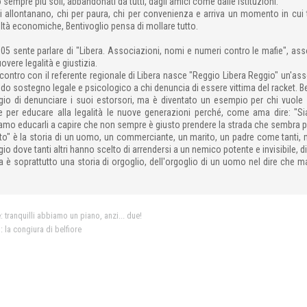
 sempre più soli, abbandonati da tutti, dagli amici come dalle istituzioni.
si allontanano, chi per paura, chi per convenienza e arriva un momento in cui t
oltà economiche, Bentivoglio pensa di mollare tutto.
05 sente parlare di "Libera. Associazioni, nomi e numeri contro le mafie", ass
overe legalità e giustizia.
ncontro con il referente regionale di Libera nasce "Reggio Libera Reggio" un'a
do sostegno legale e psicologico a chi denuncia di essere vittima del racket. 
io di denunciare i suoi estorsori, ma è diventato un esempio per chi vuole s
e per educare alla legalità le nuove generazioni perché, come ama dire: "Sia
mo educarli a capire che non sempre è giusto prendere la strada che sembra pi
to" è la storia di un uomo, un commerciante, un marito, un padre come tanti, 
io dove tanti altri hanno scelto di arrendersi a un nemico potente e invisibile, di
 è soprattutto una storia di orgoglio, dell'orgoglio di un uomo nel dire che m
e:
tranquilli abbiamo un piano, anzi... due!
o:
la congiura di belfiore