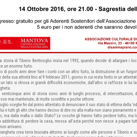
a storia di Tiberio Bentivoglio inizia nel 1992, quando decide di allargare i loc
ce un enorme furto.
ro di pochi anni deve fare i conti con un altro furto, la distruzione di un fu
 della sua attività fino al 9 febbraio 2011, giorno in cui resta ferito in un attenta
un lato si ritrova in grandi difficoltà economiche, dall'altro si rafforza in lui la
gheta.
 venticinque anni di storia sono anni di lunghi processi, di intercettazioni, 
se mai mantenute, di molte sconfitte e poche vittorie.
oglio sceglie fin dal primo attentato di denunciare il suo stato di vittima della '
ui e tutti gli altri che hanno deciso di dire no alla mafia non siano pienamente 
o, ma dalla mafia o dallo Stato? Le cosche gli hanno fatto perdere tutto, ma l
a addirittura di perdere la casa, messa all'asta perché non riesce a pagare tutt
non arrivano.
rangheta crea terra bruciata attorno ai luoghi come alle persone e Tiberio e s