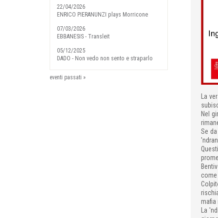
22/04/2026
ENRICO PIERANUNZI plays Morricone
07/03/2026
EBBANESIS - Transleit
05/12/2025
DADO - Non vedo non sento e straparlo
eventi passati »
La ver
subis
Nel gi
rimane
Se da 
'ndran
Questi
promes
Bentiv
come l
Colpit
rischi
mafia 
La 'nd