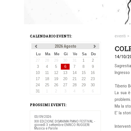
eventi
>
CALENDARIO EVENTI:
2026 Agosto
COLP
Lu
Ma
Me
Gi
Ve
Sa
Do
14/10/2
27
28
29
30
31
1
2
Sagrestia
3
4
5
6
7
8
9
Ingresso 
10
11
12
13
14
15
16
17
18
19
20
21
22
23
24
25
26
27
28
29
30
Tiberio B
31
1
2
3
4
5
6
La sua è
problem
PROSSIMI EVENTI:
Ma la sto
E’ la stor
03/09/2026
XIII EDIZIONE DISANIMA PIANO FESTIVAL -
giovedì 3 settembre ENRICO RUGGERI:
Intervent
Musica e Parole