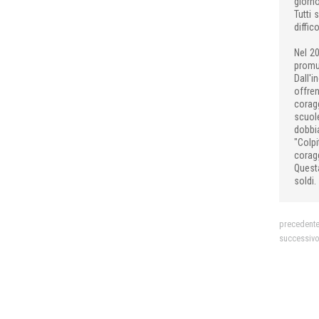
giorno
Tutti 
diffic
Nel 20
promu
Dall'i
offren
coragg
scuol
dobbia
"Colpi
coragg
Questa
soldi.
precedent
successiv