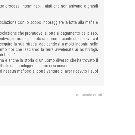
ra processi interminabili, aiuti che non arrivano e grandi
ociazione con lo scopo incoraggiare la lotta alla mafia e
ssociazione che promuove la lotta al pagamento del pizzo,
Bentivoglio non è più solo un commerciante che ha avuto il
eguire la sua strada, dedicandosi a molti incontri nelle
mo noi che lasciamo la terra avvelenata ai nostri figli,
ù facile".
ma è anche la storia di un uomo diverso che ha trovato il
fficile da sconfiggere se non ci si unisce.
ai nessun mafioso si potrà vantare di aver ricevuto i suoi
calendario eventi