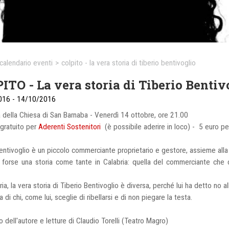
calendario eventi
>
colpito - la vera storia di tiberio bentivoglio
ITO - La vera storia di Tiberio Bentiv
016 - 14/10/2016
 della Chiesa di San Barnaba - Venerdì 14 ottobre, ore 21.00
gratuito per
Aderenti Sostenitori
(è possibile aderire in loco) - 5 euro per
entivoglio è un piccolo commerciante proprietario e gestore, assieme alla 
 forse una storia come tante in Calabria: quella del commerciante che d
i.
ria, la vera storia di Tiberio Bentivoglio è diversa, perché lui ha detto no 
ia di chi, come lui, sceglie di ribellarsi e di non piegare la testa.
o dell'autore e letture di Claudio Torelli (Teatro Magro)