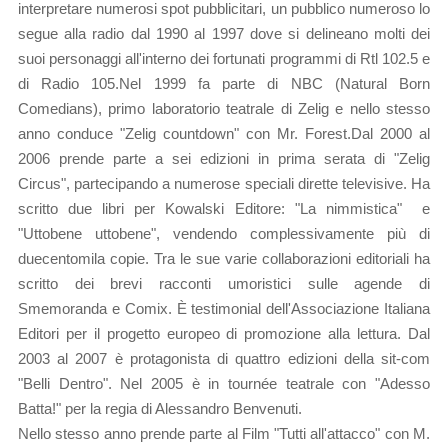
interpretare numerosi spot pubblicitari, un pubblico numeroso lo
segue alla radio dal 1990 al 1997 dove si delineano molti dei
suoi personaggi all'interno dei fortunati programmi di Rtl 102.5 e
di Radio 105.Nel 1999 fa parte di NBC (Natural Born
Comedians), primo laboratorio teatrale di Zelig e nello stesso
anno conduce "Zelig countdown" con Mr. Forest.Dal 2000 al
2006 prende parte a sei edizioni in prima serata di "Zelig
Circus", partecipando a numerose speciali dirette televisive. Ha
scritto due libri per Kowalski Editore: "La nimmistica" e
"Uttobene uttobene", vendendo complessivamente più di
duecentomila copie. Tra le sue varie collaborazioni editoriali ha
scritto dei brevi racconti umoristici sulle agende di
Smemoranda e Comix. È testimonial dell'Associazione Italiana
Editori per il progetto europeo di promozione alla lettura. Dal
2003 al 2007 è protagonista di quattro edizioni della sit-com
"Belli Dentro". Nel 2005 è in
tournée teatrale con "Adesso
Batta!" per la regia di Alessandro Benvenuti.
Nello stesso anno prende parte al Film "Tutti all'attacco" con M.