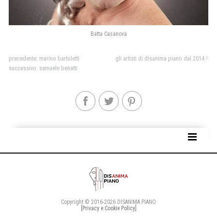
Batta Casanova
precedente:
marino bartoletti
gli artisti di disanima piano dal 2014
successivo:
samuele benatti
SITE MAP
Copyright © 2016-2026 DISANIMA PIANO
[Privacy e Cookie Policy]