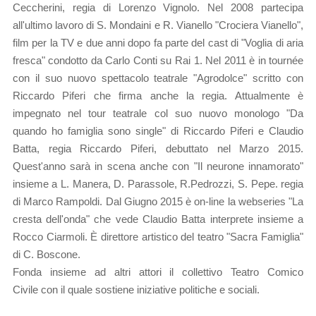
Ceccherini, regia di Lorenzo Vignolo. Nel 2008 partecipa
all'ultimo lavoro di S. Mondaini e R. Vianello "Crociera Vianello",
film per la TV e due anni dopo fa parte del cast di "Voglia di aria
fresca" condotto da Carlo Conti su Rai 1. Nel 2011 è in
tournée
con il suo nuovo spettacolo teatrale "Agrodolce" scritto con
Riccardo Piferi che firma anche la regia.
Attualmente è
impegnato nel tour teatrale col suo nuovo monologo "Da
quando ho famiglia sono single" di Riccardo Piferi e Claudio
Batta, regia Riccardo Piferi, debuttato nel Marzo 2015.
Quest'anno sarà in scena anche con "Il neurone innamorato"
insieme a L. Manera, D. Parassole, R.Pedrozzi, S. Pepe. regia
di Marco Rampoldi. Dal Giugno 2015 è on-line la webseries "La
cresta dell'onda" che vede Claudio Batta interprete insieme a
Rocco Ciarmoli. È direttore artistico del teatro "Sacra Famiglia"
di C. Boscone.
Fonda insieme ad altri attori il collettivo Teatro Comico
Civile con il quale sostiene iniziative politiche e sociali.