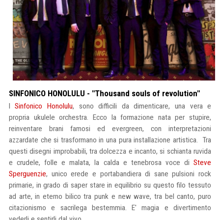
SINFONICO HONOLULU - "Thousand souls of revolution"
I
Sinfonico Honolulu
, sono difficili da dimenticare, una vera e
propria ukulele orchestra. Ecco la formazione nata per stupire,
reinventare brani famosi ed evergreen, con interpretazioni
azzardate che si trasformano in una pura installazione artistica. Tra
questi disegni improbabili, tra dolcezza e incanto, si schianta ruvida
e crudele, folle e malata, la calda e tenebrosa voce di
Steve
Sperguenzie
, unico erede e portabandiera di sane pulsioni rock
primarie, in grado di saper stare in equilibrio su questo filo tessuto
ad arte, in eterno bilico tra punk e new wave, tra bel canto, puro
citazionismo e sacrilega bestemmia. E' magia e divertimento
vederli e sentirli dal vivo.