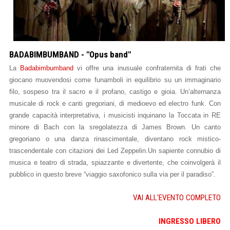
BADABIMBUMBAND - "Opus band"
La
Badabimbumband
vi offre una inusuale confraternita di frati che
giocano muovendosi come
funamboli in equilibrio su un immaginario
filo, sospeso tra il sacro e il profano, castigo e gioia. Un’alternanza
musicale di rock e canti gregoriani, di medioevo ed
electro funk. Con
grande capacità interpretativa, i musicisti inquinano l
a Toccata in RE
minore di Bach con la sregolatezza di James Brown. Un canto
gregoriano o una danza rinascimentale,
diventano rock mistico-
trascendentale con citazioni dei Led Zeppelin.Un sapiente connubio di
musica e teatro di strada, spiazzante e divertente, che coinvolgerà il
pubblico in questo breve “viaggio saxofonico sulla via per il
paradiso”.
VAI ALL'EVENTO COMPLETO
INGRESSO LIBERO