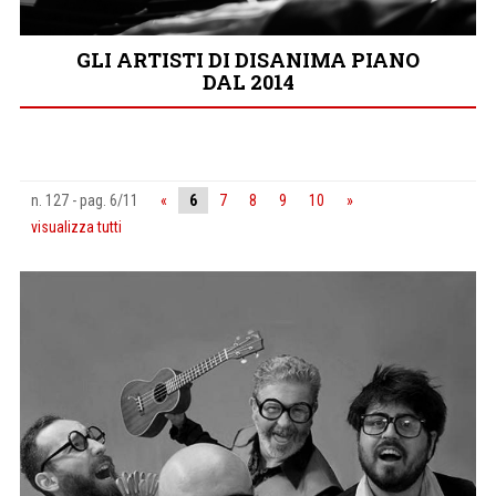
GLI ARTISTI DI DISANIMA PIANO
DAL 2014
n. 127 - pag. 6/11
«
6
7
8
9
10
»
visualizza tutti