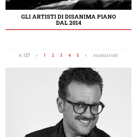
GLI ARTISTI DI DISANIMA PIANO
DAL 2014
n. 127
«
1
2
3
4
5
»
visualizza tutti