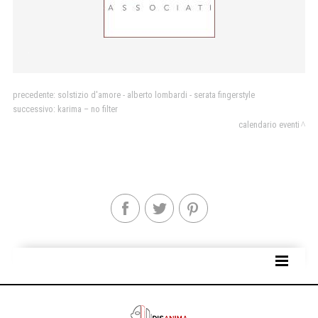
.
precedente:
solstizio d'amore - alberto lombardi - serata fingerstyle
successivo:
karima – no filter
calendario eventi
SITE MAP