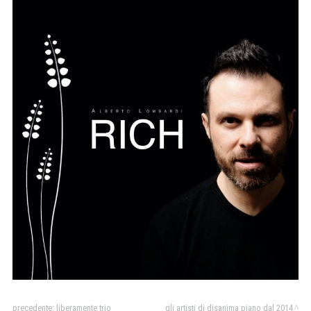
precedente:
liberamente trio
gli artisti di disanima piano dal 2014