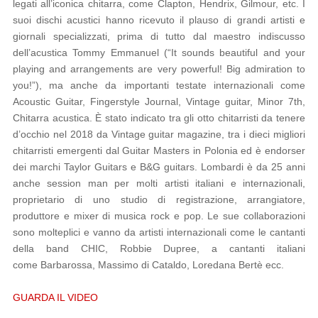
legati all’iconica chitarra, come Clapton, Hendrix, Gilmour, etc.
I
suoi dischi acustici hanno ricevuto il plauso di grandi artisti e
giornali specializzati, prima di tutto dal maestro indiscusso
dell’acustica Tommy Emmanuel (“It sounds beautiful and your
playing and arrangements are very powerful! Big admiration to
you!”), ma anche da importanti testate internazionali come
Acoustic Guitar, Fingerstyle Journal, Vintage guitar, Minor 7th,
Chitarra acustica.
È stato indicato tra gli otto chitarristi da tenere
d’occhio nel 2018 da Vintage guitar magazine, tra i dieci migliori
chitarristi emergenti dal Guitar Masters in Polonia ed è endorser
dei marchi Taylor Guitars e B&G guitars.
Lombardi è da 25 anni
anche session man per molti artisti italiani e internazionali,
proprietario di uno studio di registrazione, arrangiatore,
produttore e mixer di musica rock e pop.
Le sue collaborazioni
sono molteplici e vanno da artisti internazionali come le cantanti
della band CHIC, Robbie Dupree, a cantanti italiani
come Barbarossa, Massimo di Cataldo, Loredana Bertè ecc.
GUARDA IL VIDEO