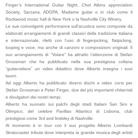
Finger’s International Guitar Night, Chet Atkins appreciation
Society, Sarzana, ADGPA, Madame guitar o in club come il
Rockwood music hall di New York o la Nashville City Winery.
Le sue coinvolgenti performance sull’acustica sono composte da
elaborati arrangiamenti di grandi classici della tradizione italiana
e internazionale, riletti con l’uso di fingerpicking, flatpicking,
looping e voce, ma anche di canzoni e composizioni originali. Il
suo arrangiamento di “Volare” ha attratto l’attenzione di Stefan
Grossman che ha pubblicato nella sua prestigiosa collana
“guitarvideos” un video didattico dove Alberto insegna i suoi
lavori.
Ad oggi Alberto ha pubblicato diversi dischi e video corsi per
Stefan Grossman e Peter Finger, due dei più importanti chitarristi
e divulgatori dei nostri tempi.
Alberto ha suonato sui palchi degli stadi Italiani San Siro e
Olimpico, del celebre Pavillao Atlantico di Lisbona, club
prestigiosi come 3rd and lindsley di Nashville.
Al momento è in tour con il suo progetto Alberto Lombardi
Stratocaster tribute dove interpreta la grande musica degli artisti